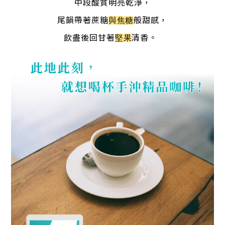
中段酸質明亮乾淨，
尾韻帶著蔗糖
般甜感，
與焦糖
飲盡後回甘著
清香。
堅果