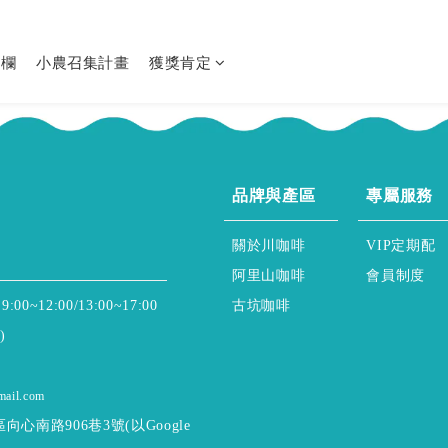
專欄
小農召集計畫
獲獎肯定
ABOUT
honor & servi
品牌與產區
專屬服務
About ssscafe
regular & purc
關於川咖啡
VIP定期配
Alisan & Coffee
membership & 
阿里山咖啡
會員制度
Gukeng & Coffee
12:00/13:00~17:00
古坑咖啡
)
mail.com
心南路906巷3號(以Google