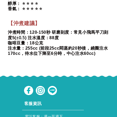
醇厚： ⭐ ⭐ ⭐ ⭐
香氣： ⭐ ⭐ ⭐ ⭐ ⭐
【沖煮建議】
沖煮時間：120-150秒 研磨刻度：常見小飛馬平刀刻
±0.5
度5(
) 注水溫度：88度
咖啡豆量：18公克
注水量：255cc (前段25cc悶蒸約20秒後，繞圈注水
170cc，待水位下降至6分時，中心注水60cc)
CUSTOMER SERVICE
客服資訊
電話客服：週一至週五