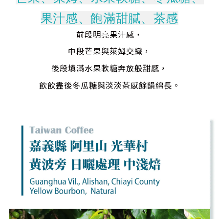
果汁感、飽滿甜膩、茶感
前段明亮果汁感，
中段芒果與萊姆交織，
後段填滿水果軟糖奔放般甜感，
飲
飲盡後冬瓜糖與淡淡茶感餘韻綿長
。