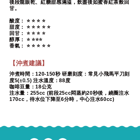
後段龍眼乾、紅糖甜感滿溢，飲盡後如蜜香紅茶般回
甘。
酸度： ⭐ ⭐ ⭐ ⭐
甜度： ⭐ ⭐ ⭐ ⭐ ⭐
回甘： ⭐ ⭐ ⭐ ⭐
醇厚： ⭐ ⭐⭐⭐
香氣： ⭐ ⭐ ⭐ ⭐ ⭐
【沖煮建議】
沖煮時間：120-150秒 研磨刻度：常見小飛馬平刀刻
±0.5
度5(
) 注水溫度：88度
咖啡豆量：18公克
注水量：255cc (前段25cc悶蒸約20秒後，繞圈注水
170cc，待水位下降至6分時，中心注水60cc)