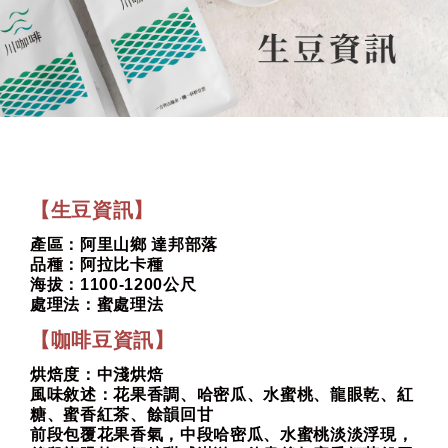
【生豆資訊】
產區：阿里山鄉 達邦部落
品種：阿拉比卡種
海拔：1100-1200公尺
處理法：蜜處理法
【咖啡豆資訊】
烘焙度：中淺烘焙
風味敘述：花果香調、哈密瓜、水蜜桃、龍眼乾、紅
糖、蜜香紅茶、餘韻回甘
前段包覆花果香氣，中段哈密瓜、水蜜桃淡淡浮現，