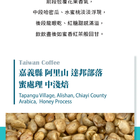
前段包覆花果香氣，
中段哈密瓜、水蜜桃淡淡浮現，
後段龍眼乾、紅糖甜感滿溢，
飲
飲盡後如蜜香紅茶般回甘
。