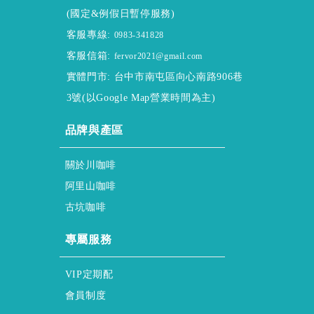
(國定&例假日暫停服務)
客服專線:
0983-341828
客服信箱:
fervor2021@gmail.com
實體門市: 台中市南屯區向心南路906巷
3號(以Google Map營業時間為主)
ABOUT
品牌與產區
About ssscafe
關於川咖啡
Alisan & Coffee
阿里山咖啡
Gukeng & Coffee
古坑咖啡
honor & service
專屬服務
regular & purchase
VIP定期配
membership & policy
會員制度
HELP