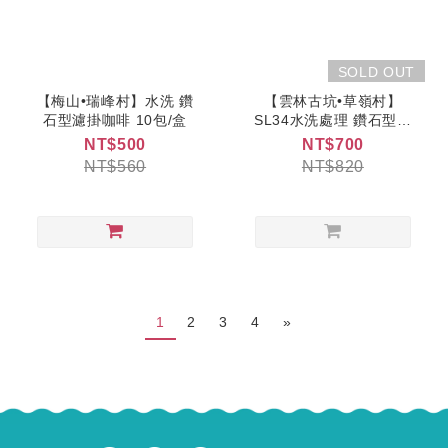
SOLD OUT
【梅山•瑞峰村】水洗 鑽
【雲林古坑•草嶺村】
石型濾掛咖啡 10包/盒
SL34水洗處理 鑽石型濾
掛咖啡 10包/盒
NT$500
NT$700
NT$560
NT$820
1
2
3
4
»