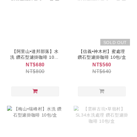
SOLD OUT
【阿里山•達邦部落】水
【信義•神木村】蜜處理
洗 鑽石型濾掛咖啡 10包/
鑽石型濾掛咖啡 10包/盒
盒
NT$680
NT$560
NT$800
NT$640